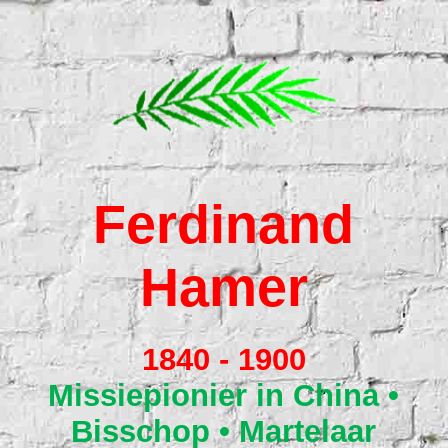
Home
Verre Streken
Ferdina
nd
De 15
Hamer
Ansichtkaarten uit de missie
1840 - 1900
Monument
Missiepion
ier in China •
Bisschop • Martelaar