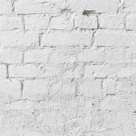
Crypte
Woord en beeld
Animaties
Nieuw(s)
Over de website
Contact