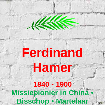
Home
Verre Streken
Ferdina
nd
De 15
Hamer
Ansichtkaarten uit de missie
1840 - 1900
Monument
Missiepion
ier in China •
Bisschop • Martelaar