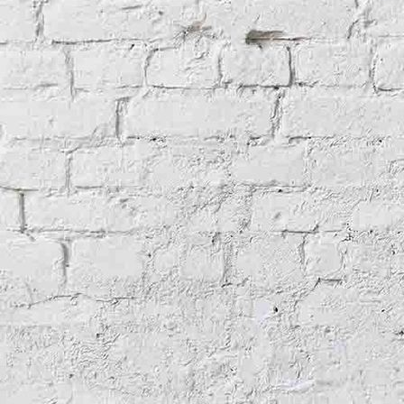
Crypte
Woord en beeld
Animaties
Nieuw(s)
Over de website
Contact