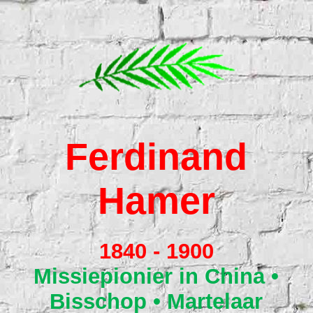
Home
Verre Streken
Ferdina
nd
De 15
Hamer
Ansichtkaarten uit de missie
1840 - 1900
Monument
Missiepion
ier in China •
Bisschop • Martelaar