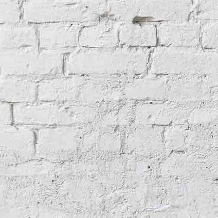
Crypte
Woord en beeld
Animaties
Nieuw(s)
Over de website
Contact